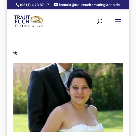
(0511) 4 73 87 17
kontakt@trauteuch-trauringladen.de
*