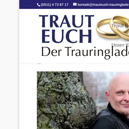
(0511) 4 73 87 17
kontakt@trauteuch-trauringlade
Traut E
Unser K
*