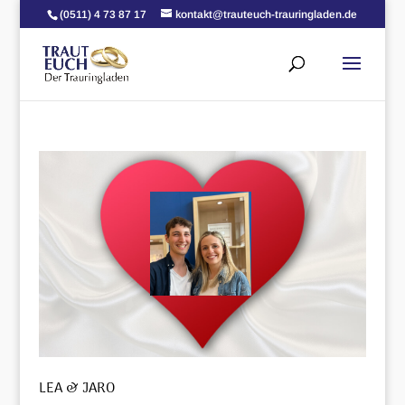
(0511) 4 73 87 17
kontakt@trauteuch-trauringladen.de
LEA & JARO