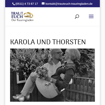
(0511) 4 73 87 17
kontakt@trauteuch-trauringladen.de
KAROLA UND THORSTEN