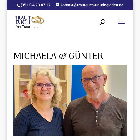
(0511) 4 73 87 17
kontakt@trauteuch-trauringladen.de
MICHAELA & GÜNTER