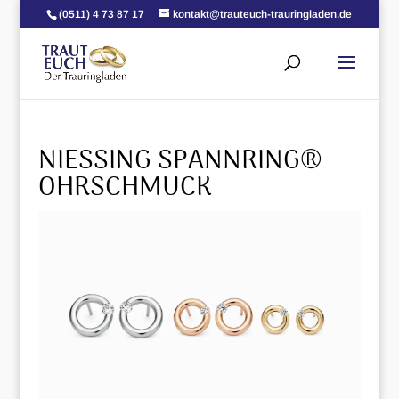
(0511) 4 73 87 17
kontakt@trauteuch-trauringladen.de
NIESSING SPANNRING®
OHRSCHMUCK