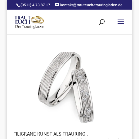
(0511) 4 73 87 17
kontakt@trauteuch-trauringladen.de
FILIGRANE KUNST ALS TRAURING .