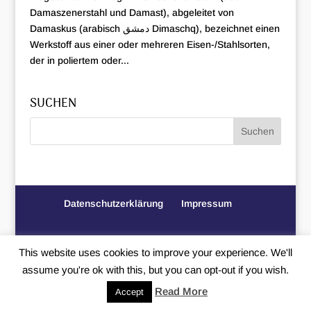
Damaszenerstahl und Damast), abgeleitet von
Damaskus (arabisch دمشق Dimaschq), bezeichnet einen
Werkstoff aus einer oder mehreren Eisen-/Stahlsorten,
der in poliertem oder...
SUCHEN
Datenschutzerklärung
Impressum
Copyright © 2026
Trauteuch
|
Erstellt von
MIU24®
This website uses cookies to improve your experience. We'll
Werbeagentur
assume you're ok with this, but you can opt-out if you wish.
Read More
Accept