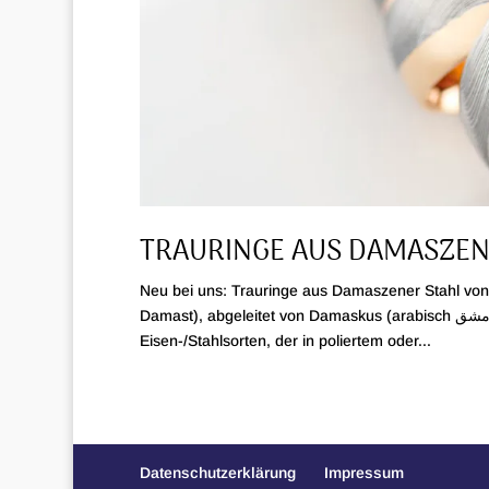
TRAURINGE AUS DAMASZEN
Neu bei uns: Trauringe aus Damaszener Stahl vo
Damast), abgeleitet von Damaskus (arabisch دمشق Dimaschq), bezeichnet einen Werkstoff aus einer oder mehreren
Eisen-/Stahlsorten, der in poliertem oder...
Datenschutzerklärung
Impressum