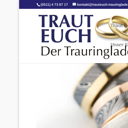
(0511) 4 73 87 17
kontakt@trauteuch-trauringlade
Traut E
Unser K